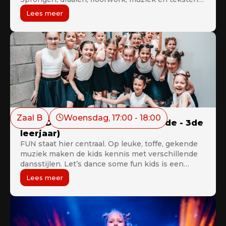
zullen voor jou geen geheimen meer kennen. De
Lees meer
les is geschikt voor beginners en gevorderden.
(vanaf 8 jaar)
Zaal B
Woensdag
, 
17:00
 - 
18:00
Let’s Dance Some Fun Kids B (2de - 3de
leerjaar)
FUN staat hier centraal. Op leuke, toffe, gekende
muziek maken de kids kennis met verschillende
dansstijlen. Let’s dance some fun kids is een
ideale voorbereiding op het verdere lesaanbod.
Lees meer