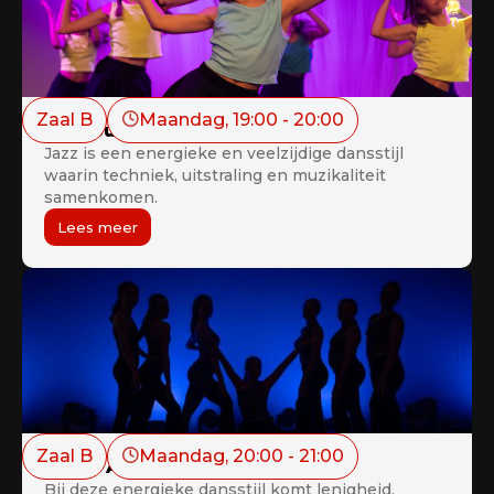
Zaal B
Maandag
, 
19:00
 - 
20:00
Jazz Juniors 12+ - NIEUW!
Jazz is een energieke en veelzijdige dansstijl
waarin techniek, uitstraling en muzikaliteit
samenkomen.
Lees meer
Zaal B
Maandag
, 
20:00
 - 
21:00
Disco Adults 18+ - NIEUW!
Bij deze energieke dansstijl komt lenigheid,