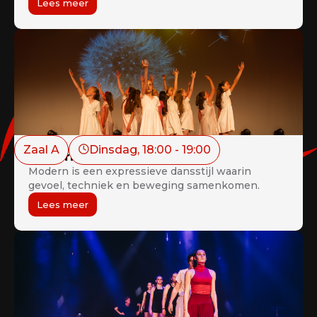
Lees meer
aerobics met gerichte oefeningen voor billen, buik
en benen (BBB), waardoor je niet alleen calorieën
verbrandt, maar ook je spieren versterkt en
vormgeeft.
Zaal A
Dinsdag
, 
18:00
 - 
19:00
Modern Juniors 12+
Modern is een expressieve dansstijl waarin
gevoel, techniek en beweging samenkomen.
Lees meer