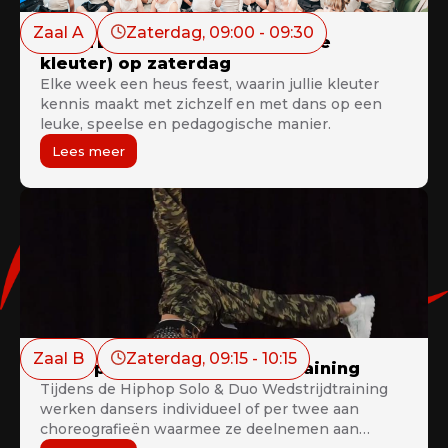
Zaal A
Zaterdag
, 
09:00
 - 
09:30
KLEUTERDANS: LITTLETJES (1ste
kleuter) op zaterdag
Elke week een heus feest, waarin jullie kleuter
kennis maakt met zichzelf en met dans op een
leuke, speelse en pedagogische manier.
Lees meer
Zaal B
Zaterdag
, 
09:15
 - 
10:15
Hiphop Solo/Duo wedstrijdtraining
Tijdens de Hiphop Solo & Duo Wedstrijdtraining
werken dansers individueel of per twee aan
choreografieën waarmee ze deelnemen aan