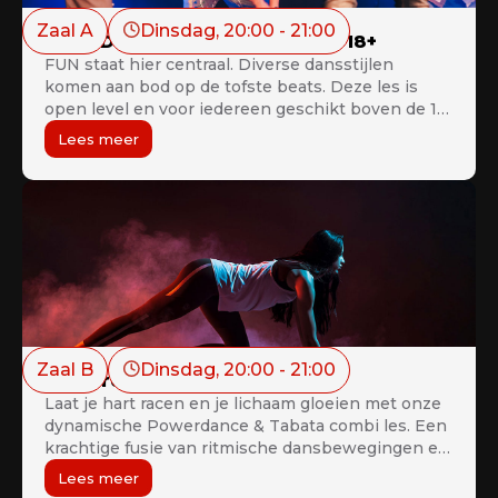
Zaal A
Dinsdag
, 
20:00
 - 
21:00
Let’s Dance Some Fun Adults 18+
FUN staat hier centraal. Diverse dansstijlen
komen aan bod op de tofste beats. Deze les is
open level en voor iedereen geschikt boven de 18
jaar.
Lees meer
Zaal B
Dinsdag
, 
20:00
 - 
21:00
Powerdance (Workout)
Laat je hart racen en je lichaam gloeien met onze
dynamische Powerdance & Tabata combi les. Een
krachtige fusie van ritmische dansbewegingen en
intensieve intervaltraining, deze les is ontworpen
Lees meer
om je uithoudingsvermogen te vergroten, je