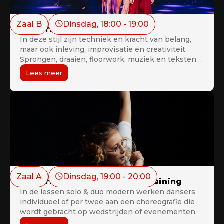
Zaal B
Dinsdag
, 
18:00
 - 
19:00
Modern Teens 16+
In deze stijl zijn techniek en kracht van belang,
maar ook inleving, improvisatie en creativiteit.
Sprongen, draaien, floorwork, muziek en teksten
zullen voor jou geen geheimen meer kennen. De
Lees meer
les is geschikt voor gevorderden en
vergevorderde. (vanaf 12 jaar of mits toelating op
jongere leeftijd)
Zaal A
Dinsdag
, 
19:00
 - 
20:00
Modern Solo/Duo wedstrijdtraining
In de lessen solo & duo modern werken dansers
individueel of per twee aan een choreografie die
wordt gebracht op wedstrijden of evenementen.