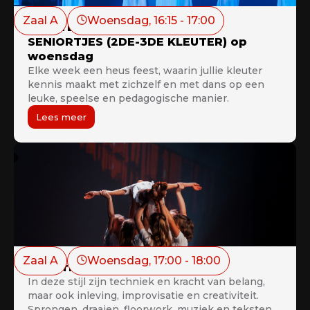
Zaal A
Woensdag
, 
16:15
 - 
17:00
KLEUTERDANS: MIDDLETJES &
SENIORTJES (2DE-3DE KLEUTER) op
woensdag
Elke week een heus feest, waarin jullie kleuter
kennis maakt met zichzelf en met dans op een
leuke, speelse en pedagogische manier.
Lees meer
Zaal A
Woensdag
, 
17:00
 - 
18:00
Modern kids 8+
In deze stijl zijn techniek en kracht van belang,
maar ook inleving, improvisatie en creativiteit.
Sprongen, draaien, floorwork, muziek en teksten