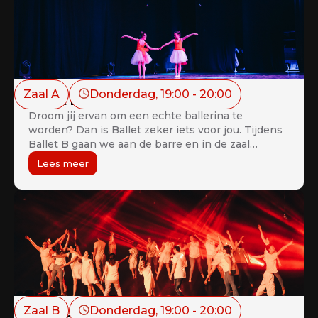
Zaal A
Donderdag
, 
19:00
 - 
20:00
Ballet B (4de – 6de leerjaar)
Droom jij ervan om een echte ballerina te
worden? Dan is Ballet zeker iets voor jou. Tijdens
Ballet B gaan we aan de barre en in de zaal
werken aan sierlijkheid, lichaamshouding,
Lees meer
voetposities, lenigheid, techniek,… “Life without
ballet would be pointless”
Zaal B
Donderdag
, 
19:00
 - 
20:00
Modern Adults