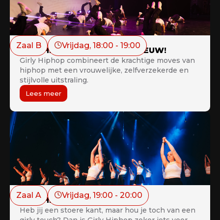
Zaal B
Vrijdag
, 
18:00
 - 
19:00
Girly Hiphop Juniors 12+ - NIEUW!
Girly Hiphop combineert de krachtige moves van
hiphop met een vrouwelijke, zelfverzekerde en
stijlvolle uitstraling.
Lees meer
Zaal A
Vrijdag
, 
19:00
 - 
20:00
Girly Hiphop Teens 16+
Heb jij een stoere kant, maar hou je toch van een