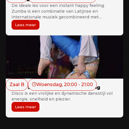
De ideale les voor een instant happy feeling.
Zumba is een combinatie van Latijnse en
internationale muziek gecombineerd met
swingende gemakkelijke te volgen
Lees meer
dansbewegingen. Hips don’t lie in deze les vol
dans- en fitnessbewegingen.
Zaal B
Woensdag
, 
20:00
 - 
21:00
Disco Solo/Duo Wedstrijdtraining
Disco is een vrolijke en dynamische dansstijl vol
energie, snelheid en plezier.
Lees meer