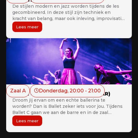
De stijlen modern en jazz worden tijdens de les
gecombineerd. In deze stijl zijn techniek en
kracht van belang, maar ook inleving, improvisatie
en creativiteit. Sprongen, draaien, floorwork,
Lees meer
muziek en teksten zullen voor jou geen geheimen
meer kennen. De les is geschikt voor beginners
en gevorderden.
Zaal A
Donderdag
, 
20:00
 - 
21:00
Ballet C (VANAF 1STE MIDDELBAAR)
Droom jij ervan om een echte ballerina te
worden? Dan is Ballet zeker iets voor jou. Tijdens
Ballet C gaan we aan de barre en in de zaal
werken aan sierlijkheid, lichaamshouding,
Lees meer
voetposities, lenigheid, techniek,… Ook dansen op
pointes is in deze les mogelijk. “Life without ballet
would be pointless”‍