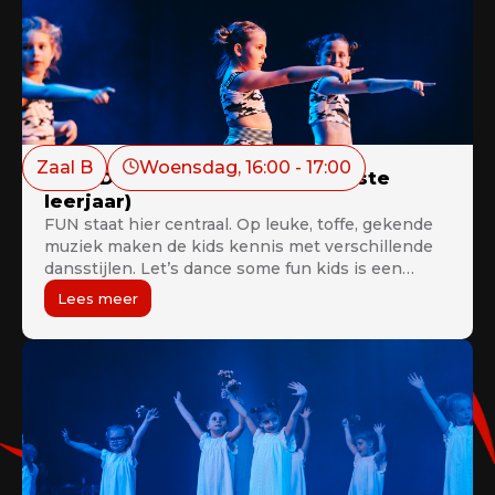
Zaal B
Woensdag
, 
16:00
 - 
17:00
Let’s Dance Some Fun Kids A (1ste
leerjaar)
FUN staat hier centraal. Op leuke, toffe, gekende
muziek maken de kids kennis met verschillende
dansstijlen. Let’s dance some fun kids is een
ideale voorbereiding op het verdere lesaanbod.
Lees meer