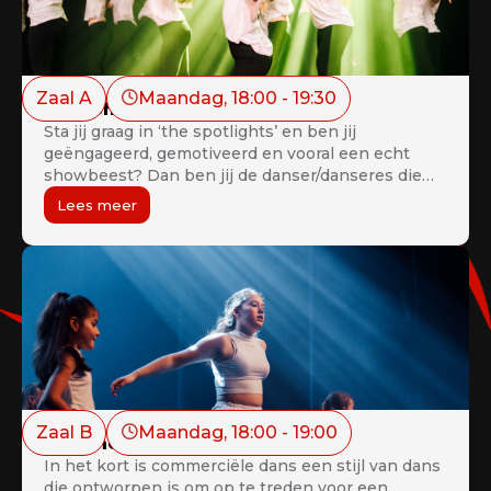
Zaal A
Maandag
, 
18:00
 - 
19:30
Mini Show Company 8+
Sta jij graag in ‘the spotlights’ en ben jij
geëngageerd, gemotiveerd en vooral een echt
showbeest? Dan ben jij de danser/danseres die
wij zoeken. Meer informatie is te verkrijgen in de
Lees meer
dansschool.
Zaal B
Maandag
, 
18:00
 - 
19:00
Commercial Kids 8+
In het kort is commerciële dans een stijl van dans
die ontworpen is om op te treden voor een