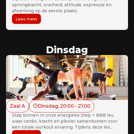
sprongkracht, snelheid, attitude, expressie en
afwerking op de eerste plaats.
Lees meer
Dinsdag
Zaal A
Dinsdag
, 
20:00
 - 
21:00
Step + BBB (Workout)
Stap binnen in onze energieke Step + BBB les,
waar cardio, kracht en plezier samenkomen voor
een totale workout ervaring. Tijdens deze les
combineren we de opzwepende ritmes van step