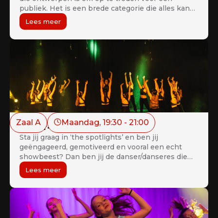
publiek. Het is een brede categorie die alles kan
omvatten, van hip-hop en jazz tot tapdans en
Lees meer
ballet. Commerciële dansers moeten in staat zijn
om met energie en precisie op te treden, terwijl
ze er toch moeiteloos uitzien in hun uitvoering.
Zaal A
Maandag
, 
19:30
 - 
21:00
Junior- & Show Company 12+
Sta jij graag in ‘the spotlights’ en ben jij
geëngageerd, gemotiveerd en vooral een echt
showbeest? Dan ben jij de danser/danseres die
wij zoeken. Meer informatie is te verkrijgen in de
Lees meer
dansschool.