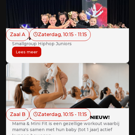
Zaal A
Zaterdag
, 
10:15
 - 
11:15
HipHop Smallgroup Juniors
Smallgroup Hiphop Juniors
Lees meer
Zaal B
Zaterdag
, 
10:15
 - 
11:15
Mama & Mini Fit (Workout) - NIEUW!
Mama & Mini Fit is een gezellige workout waarbij
mama's samen met hun baby (tot 1 jaar) actief