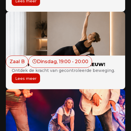
Lees meer
Zaal B
Dinsdag
, 
19:00
 - 
20:00
Flexline Pilates (Workout) - NIEUW!
Ontdek de kracht van gecontroleerde beweging.
Lees meer