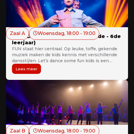
Zaal A
Woensdag
, 
18:00
 - 
19:00
Let’s Dance Some Fun Kids C (4de - 6de
leerjaar)
FUN staat hier centraal. Op leuke, toffe, gekende
muziek maken de kids kennis met verschillende
dansstijlen. Let’s dance some fun kids is een
ideale voorbereiding op het verdere lesaanbod.
Lees meer
Zaal B
Woensdag
, 
18:00
 - 
19:00
Disco Kids +8