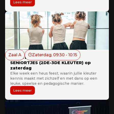
wedstrijden en evenementen.
Lees meer
Zaal A
Zaterdag
, 
09:30
 - 
10:15
KLEUTERDANS: MIDDLETJES &
SENIORTJES (2DE-3DE KLEUTER) op
zaterdag
Elke week een heus feest, waarin jullie kleuter
kennis maakt met zichzelf en met dans op een
leuke, speelse en pedagogische manier.
Lees meer