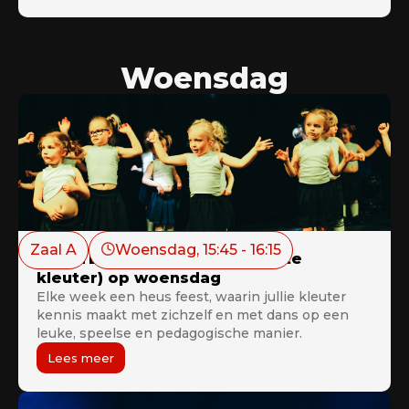
spieren te versterken en je te laten zweten met
een glimlach op je gezicht. Tijdens de
Powerdance segmenten dans je op energieke
beats en laat je jezelf volledig gaan, terwijl de
Woensdag
Tabata intervallen je uitdagen met korte, maar
krachtige bursts van activiteit gevolgd door korte
rustperiodes.
Zaal A
Woensdag
, 
15:45
 - 
16:15
KLEUTERDANS: LITTLETJES (1ste
kleuter) op woensdag
Elke week een heus feest, waarin jullie kleuter
kennis maakt met zichzelf en met dans op een
leuke, speelse en pedagogische manier.
Lees meer