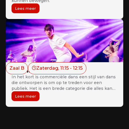
kunnen bewegen.
Lees meer
Zaal B
Zaterdag
, 
11:15
 - 
12:15
Commercial Teens 16+
In het kort is commerciële dans een stijl van dans
die ontworpen is om op te treden voor een
publiek. Het is een brede categorie die alles kan
omvatten, van hip-hop en jazz tot tapdans en
Lees meer
ballet. Commerciële dansers moeten in staat zijn
om met energie en precisie op te treden, terwijl
ze er toch moeiteloos uitzien in hun uitvoering.