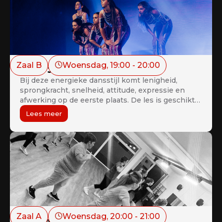
Zaal B
Woensdag
, 
19:00
 - 
20:00
Disco Juniors & Teens 12+
Bij deze energieke dansstijl komt lenigheid,
sprongkracht, snelheid, attitude, expressie en
afwerking op de eerste plaats. De les is geschikt
voor gevorderden en vergevorderde.
Lees meer
Zaal A
Woensdag
, 
20:00
 - 
21:00
Zumba (Workout)