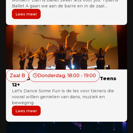
worden? Dan is Ballet zeker iets voor jou. Tijdens
Ballet A gaan we aan de barre en in de zaal
werken aan sierlijkheid, lichaamshouding,
Lees meer
voetposities, lenigheid, techniek,… “Life without
ballet would be pointless”
Zaal B
Donderdag
, 
18:00
 - 
19:00
Let's Dance Some Fun Juniors & Teens
12+
Let's Dance Some Fun is de les voor tieners die
vooral willen genieten van dans, muziek en
beweging.
Lees meer