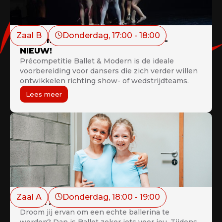
Zaal B
Donderdag
, 
17:00
 - 
18:00
Précompetitie Ballet & Modern -
NIEUW!
Précompetitie Ballet & Modern is de ideale
voorbereiding voor dansers die zich verder willen
ontwikkelen richting show- of wedstrijdteams.
Lees meer
Zaal A
Donderdag
, 
18:00
 - 
19:00
Ballet A (1ste - 3de leerjaar)
Droom jij ervan om een echte ballerina te