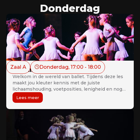
Donderdag
Zaal A
Donderdag
, 
17:00
 - 
18:00
Préballet (2de-3de kleuter)
Welkom in de wereld van ballet. Tijdens deze les
maakt jou kleuter kennis met de juiste
lichaamshouding, voetposities, lenigheid en nog
zoveel meer. Dat volledig op een speelse en
Lees meer
pedagogisch verantwoorde manier.