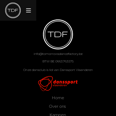
info@tomorrowsdancefactory.be
BTW BE 0663.763.575
Onze dansclub is lid van Danssport Vlaanderen
Home
Over ons
Kampen