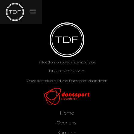
info@tomorrowsdancefactory.be
BTW BE 0663.763.575
Onze dansclub is lid van Danssport Vlaanderen
Home
Over ons
Kampen