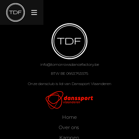
info@tomorrowsdancefactory.be
BTW BE 0663.763.575
Onze dansclub is lid van Danssport Vlaanderen
Home
Over ons
Kampen